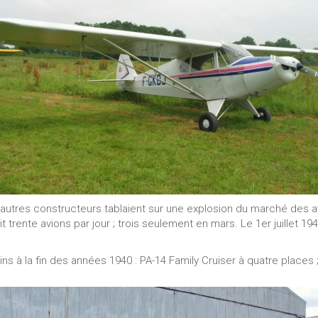
autres constructeurs tablaient sur une explosion du marché des av
ait trente avions par jour ; trois seulement en mars. Le 1er juillet 1
 la fin des années 1940 : PA-14 Family Cruiser à quatre places ;