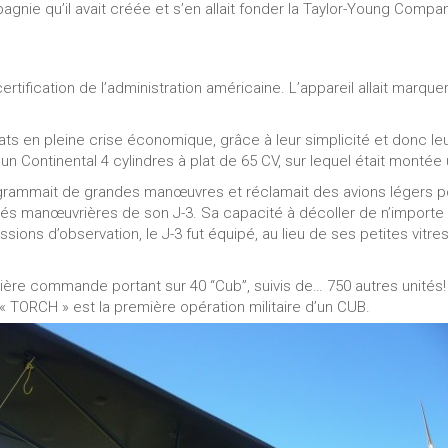
gnie qu’il avait créée et s’en allait fonder la Taylor-Young Compan
certification de l’administration américaine. L’appareil allait marqu
s en pleine crise économique, grâce à leur simplicité et donc leur 
n Continental 4 cylindres à plat de 65 CV, sur lequel était montée 
grammait de grandes manœuvres et réclamait des avions légers pol
lités manœuvrières de son J-3. Sa capacité à décoller de n’importe q
ions d’observation, le J-3 fut équipé, au lieu de ses petites vitres 
e commande portant sur 40 “Cub”, suivis de… 750 autres unités! Au
n « TORCH » est la première opération militaire d’un CUB.