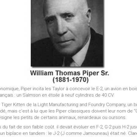
mique, Piper incita les Taylor à concevoir le E-2, un avion en bois 
nçais : un Salmson en étoile à neuf cylindres de 40 CV.
 Tiger Kitten de la Light Manufacturing and Foundry Company, un b
é, mais c’est à lui que les Piper classiques doivent leur nom de “Cu
ésigne les petits de certains animaux, renardeaux ou oursons.
s du fait de son faible coût. il devait évoluer en F-2, G-2 puis H-2 j
’un biplace en tandem : le J-2 (J comme Jamouneau) était né. Clare