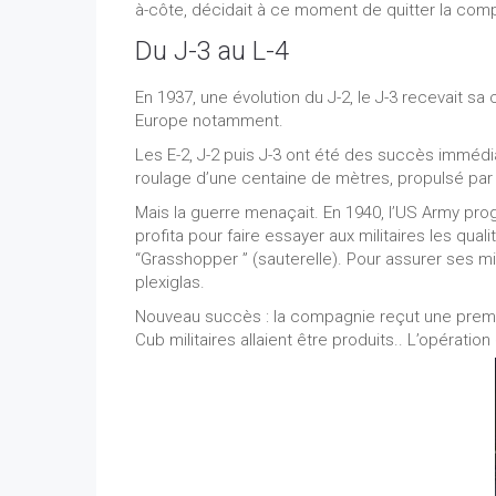
à-côte, décidait à ce moment de quitter la compa
Du J-3 au L-4
En 1937, une évolution du J-2, le J-3 recevait sa 
Europe notamment.
Les E-2, J-2 puis J-3 ont été des succès immédiat
roulage d’une centaine de mètres, propulsé par u
Mais la guerre menaçait. En 1940, l’US Army pro
profita pour faire essayer aux militaires les qua
“Grasshopper ” (sauterelle). Pour assurer ses miss
plexiglas.
Nouveau succès : la compagnie reçut une premièr
Cub militaires allaient être produits.. L’opératio