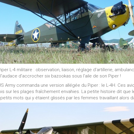
per L-4 militaire : observation, liaison, réglage d’artillerie, ambu
l’audace d’accrocher six bazookas sous l’aile de son Piper !
S Army commanda une version allégée du Piper : le L-4H. Ces avi
ois sur les plages fraîchement envahies. La petite histoire dit q
petits mots qui y étaient glissés par les femmes travaillant alors d