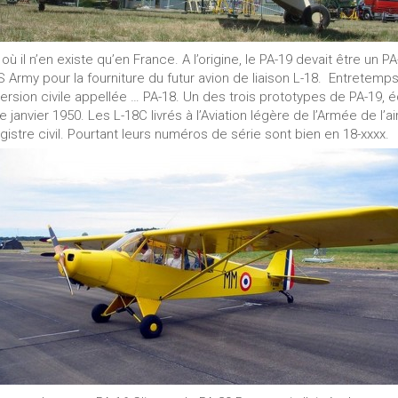
ù il n’en existe qu’en France. A l’origine, le PA-19 devait être un P
S Army pour la fourniture du futur avion de liaison L-18. Entretem
sion civile appellée … PA-18. Un des trois prototypes de PA-19, é
de janvier 1950. Les L-18C livrés à l’Aviation légère de l’Armée de l’
egistre civil. Pourtant leurs numéros de série sont bien en 18-xxxx.