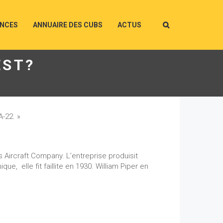
ONCES
ANNUAIRE DES CUBS
ACTUS
EST?
-22. »
s Aircraft Company. L’entreprise produisit
e, elle fit faillite en 1930. William Piper en