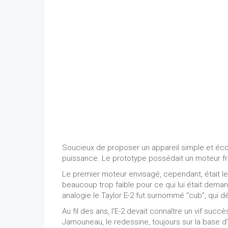
Soucieux de proposer un appareil simple et écono
puissance. Le prototype possédait un moteur fra
Le premier moteur envisagé, cependant, était le
beaucoup trop faible pour ce qui lui était demand
analogie le Taylor E-2 fut surnommé “cub”, qui d
Au fil des ans, l’E-2 devait connaître un vif succè
Jamouneau, le redessine, toujours sur la base d